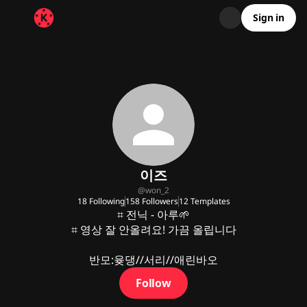
Sign in
이즈
@
won_2
18
Following
158
Followers
12
Templates
⌗ 전닉 - 아루🌱

⌗ 영상 잘 안올려요! 가끔 올립니다

반모:윶댕//서리//애린바오
Follow